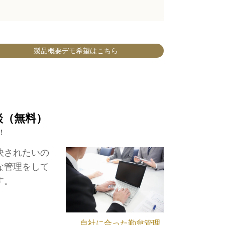
製品概要デモ希望はこちら
談（無料）
！
決されたいの
な管理をして
す。
自社に合った勤怠管理