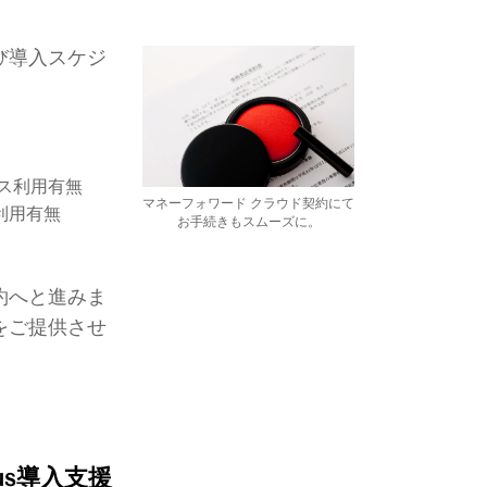
び導入スケジ
ス利用有無
マネーフォワード クラウド契約にて
利用有無
お手続きもスムーズに。
約へと進みま
をご提供させ
us導入支援