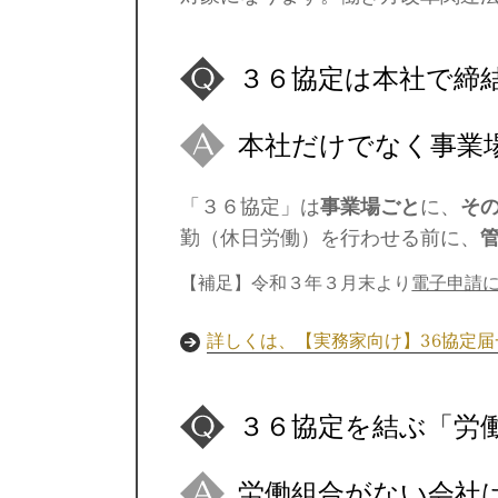
３６協定は本社で締
本社だけでなく事業
「３６協定」は
事業場ごと
に、
そ
勤（休日労働）を行わせる前に、
【補足】令和３年３月末より
電子申請
詳しくは、【実務家向け】36協定
３６協定を結ぶ「労
労働組合がない会社