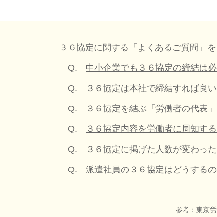
３６協定に関する「よくあるご質問」を
Q.
中小企業でも３６協定の締結は必
Q.
３６協定は本社で締結すれば良い
Q.
３６協定を結ぶ「労働者の代表」
Q.
３６協定内容を労働者に周知する
Q.
３６協定に掲げた人数が変わった
Q.
派遣社員の３６協定はどうするの
参考：東京労