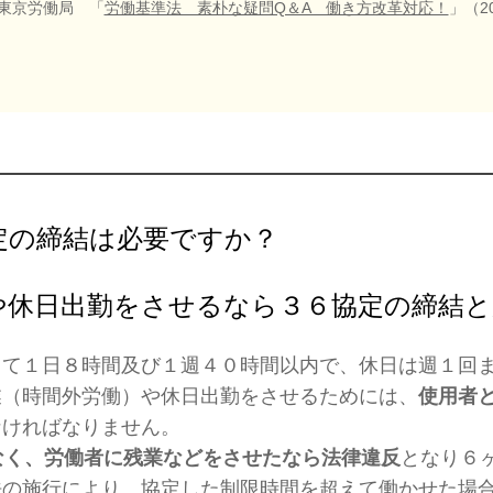
労働局 「
労働基準法 素朴な疑問Q＆A 働き方改革対応！
」（20
定の締結は必要ですか？
や休日出勤をさせるなら３６協定の締結と
して１日８時間及び１週４０時間以内で、休日は週１回
業（時間外労働）や休日出勤をさせるためには、
使用者
なければなりません。
なく、労働者に残業などをさせたなら法律違反
となり６
法の施行により、協定した制限時間を超えて働かせた場